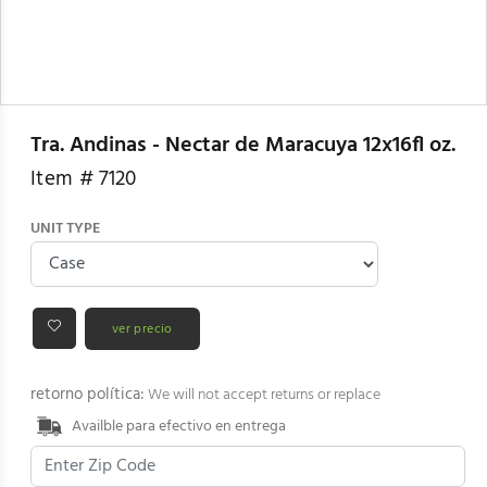
Tra. Andinas - Nectar de Maracuya 12x16fl oz.
Item #
7120
UNIT TYPE
ver precio
retorno política:
We will not accept returns or replace
Availble para efectivo en entrega