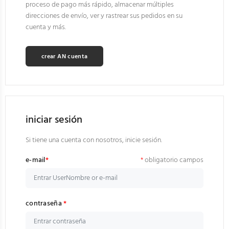
proceso de pago más rápido, almacenar múltiples
direcciones de envío, ver y rastrear sus pedidos en su
cuenta y más.
crear AN cuenta
iniciar sesión
Si tiene una cuenta con nosotros, inicie sesión.
e-mail
*
*
obligatorio campos
contraseña
*