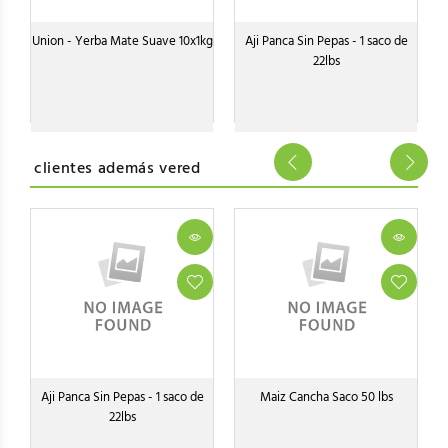
Union - Yerba Mate Suave 10x1kg
Aji Panca Sin Pepas - 1 saco de
22lbs
clientes además vered
o
Aji Panca Sin Pepas - 1 saco de
Maiz Cancha Saco 50 lbs
22lbs