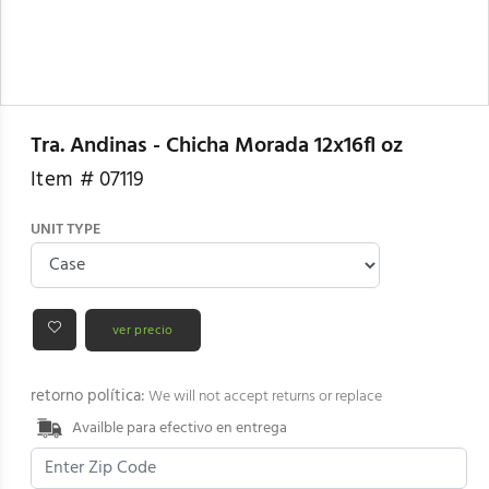
Tra. Andinas - Chicha Morada 12x16fl oz
Item #
07119
UNIT TYPE
ver precio
retorno política:
We will not accept returns or replace
Availble para efectivo en entrega