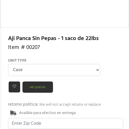
Aji Panca Sin Pepas - 1 saco de 22lbs
Item #
00207
UNIT TYPE
ver precio
retorno política:
We will not accept returns or replace
Availble para efectivo en entrega