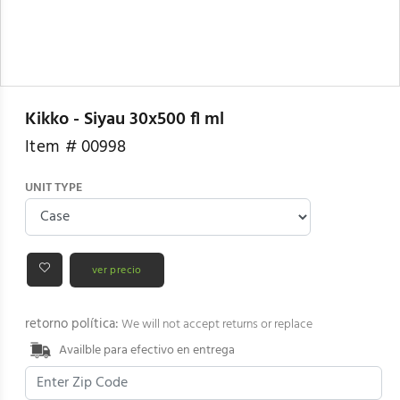
Kikko - Siyau 30x500 fl ml
Item #
00998
UNIT TYPE
ver precio
retorno política:
We will not accept returns or replace
Availble para efectivo en entrega