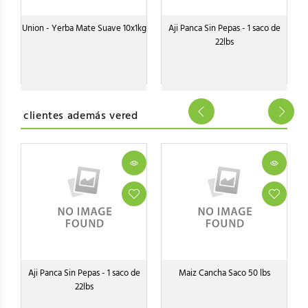
Union - Yerba Mate Suave 10x1kg
Aji Panca Sin Pepas - 1 saco de
22lbs
clientes además vered
o
Aji Panca Sin Pepas - 1 saco de
Maiz Cancha Saco 50 lbs
22lbs