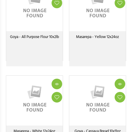
Goya - All Purpose Flour 10x2lb
Masarepa - Yellow 12x24oz
Masarepa - White 12x24oz
Goya - Cassava Bread 10x11oz