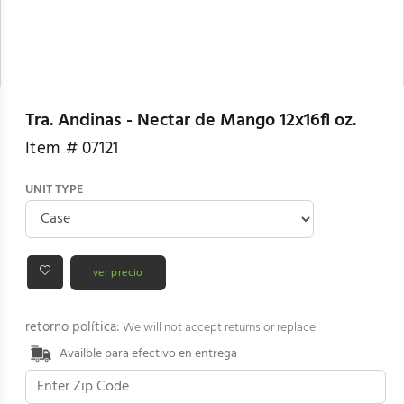
Tra. Andinas - Nectar de Mango 12x16fl oz.
Item #
07121
UNIT TYPE
ver precio
retorno política:
We will not accept returns or replace
Availble para efectivo en entrega